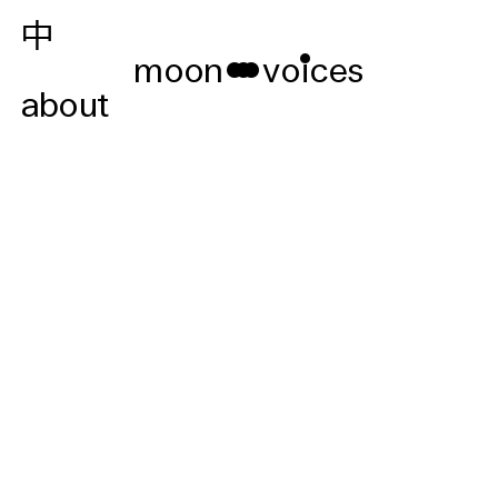
中
moon
voices
about